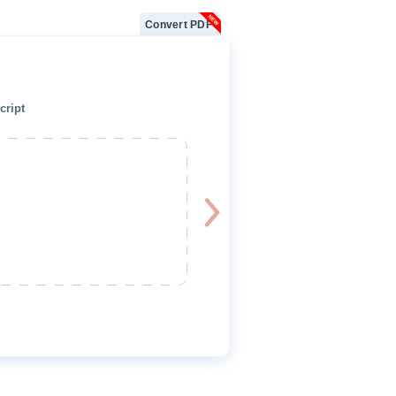
Convert PDF
cript