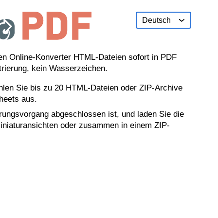
Deutsch
English
Deutsch
en Online-Konverter HTML-Dateien sofort in PDF
Español
strierung, kein Wasserzeichen.
Français
Indonesia
en Sie bis zu 20 HTML-Dateien oder ZIP-Archive
heets aus.
Italiano
日本語
erungsvorgang abgeschlossen ist, und laden Sie die
 Miniaturansichten oder zusammen in einem ZIP-
한국어
Nederlands
Polski
Português
Русский
Türkçe
Українська
Tiếng việt